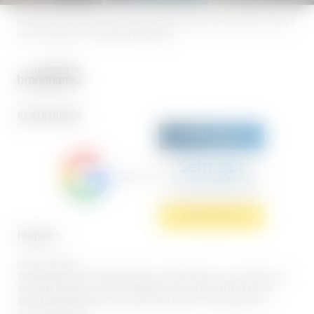
Home
|
Impressum
|
Datenschutz
|
Datenschutz-Einstellungen
|
Barrierefreiheit
|
Sitemap
|
Presse & Influencer
|
© 2026 Hotel BERGEBLICK
BEWERTUNGEN
Sehr gut
5.7 Gesamtbewertung
Hotel BERGEBLICK
Jetzt bewerten
PARTNER
Interessante Seiten:
Wellnesshotel Bad Tölz
|
Wanderhotel Bayern
|
Naturhotel Bayern
|
Yoga Hotel Bayern
|
Adults Only Hotel Bayern
|
Hotel mit Whirlpool im Zimmer Bayern
|
Hotel mit Pool
Bayern
|
Sporthotel Bayern
|
Romantisches Hotel Bayern II
|
Kurzurlaub Bayern
|
Winterwandern Bayern