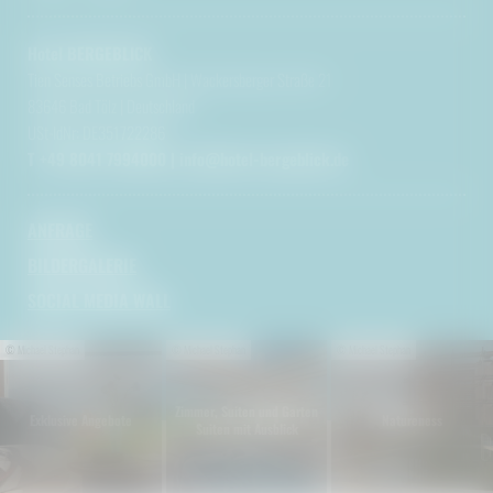
Hotel BERGEBLICK
Tien Senses Betriebs GmbH
|
Wackersberger Straße 21
83646 Bad Tölz
|
Deutschland
USt-IdNr: DE351722286
T +49 8041 7994000
|
info@
hotel-bergeblick.
de
ANFRAGE
BILDERGALERIE
SOCIAL MEDIA WALL
© Michael Stephan
© Michael Stephan
© Michael Stephan
Zimmer, Suiten und Garten
Exklusive Angebote
Natureness
Suiten mit Ausblick