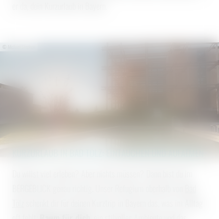
er da, dein Kurzurlaub in Bayern.
© Michael Stephan
KURZURLAUB IN BAD TÖLZ: EINTAUCHEN UND AUFATMEN
Du willst viel erleben? Aber nichts müssen? Dann bist du im
BERGEBLICK genau richtig. Unser Refugium oberhalb von
Bad
Tölz
schenkt dir für deinen Kurztrip in Bayern das, was im Alltag
oft fehlt:
Raum für dich
, ein stilvolles Ambiente und das