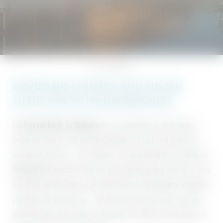
Radeln | Biken
Golfen
Seen | Weiher
Aktiv sein
Home
//
Natureness
Panoramatouren
KURZURLAUB IN BAYERN: RAUS AUS DEM
ALLTAG, REIN INS URLAUBSABENTEUER
Ein
Kurzurlaub in Bayern
ist ein Geschenk an dich selbst.
Wenn die Tage zu voll und die Gedanken zu laut sind, reicht oft
eine kurze Auszeit, z. B. in Bayern, um neue Klarheit zu finden. Im
BERGEBLICK
erwartet dich das gute Gefühl, genau richtig zu sein:
mit Blick auf die Berge, zwischen Wiesen und Wäldern, umgeben
von Ruhe. Du kommst an – bei dir selbst. Und nimmst mit, was
wirklich zählt: Zeit, Stille, ein Lächeln, das bleibt. Genau dafür ist