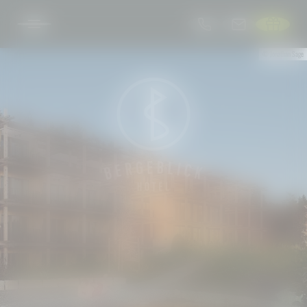
© Jonathan Sage
DE
BERGEBLICK
URLAUBSOASE
SENSES SPA
NATURENESS
Bad Tölz
Winterglück
Wandern