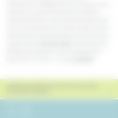
Aufmerksamkeit. Im
SENSES Spa
lässt du los, tauchst ab, tankst
neue Energie. Die Sauna mit Panoramablick auf die Berge,
wohltuende Ruhebereiche, sanftes Licht und der beheizte Infinity
Pool mit Aussicht schenken dir das Gefühl, zur Ruhe zu kommen.
Jeder Moment beim Wellnesswochenende in Bad Tölz wirkt nach.
Lehn dich zurück und
spür dich selbst
. Genau deshalb ist das
BERGEBLICK der perfekte Ort für einen Wochenendurlaub in
Bayern. Mehr als eine Pause – ein echtes
Innehalten
.
ABONNIERE DEN BERGEBLICK-NEWSLETTER UND SICHERE
DIR EXKLUSIVE ANGEBOTE!