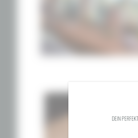
DEIN PERFEK