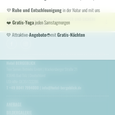
HÄUFIGE SUCHANFRAGEN
💜
Ruhe und Entschleunigung
in der Natur und mit uns
Angebote
Zimmer
ABONNIERE DEN BERGEBLICK-NEWSLETTER UND SICHERE
❤️
Gratis-Yoga
jeden Samstagmorgen
DIR EXKLUSIVE ANGEBOTE!
💛 Attraktive-
Angebote
🐞mit
Gratis-Nächten
Hotel BERGEBLICK
Tien Senses Betriebs GmbH
|
Wackersberger Straße 21
83646 Bad Tölz
|
Deutschland
USt-IdNr: DE351722286
T +49 8041 7994000
|
info@
hotel-bergeblick.
de
ANFRAGE
BILDERGALERIE