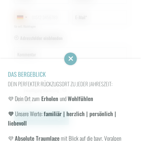
E-Mail*
für evtl. Rückfragen
Adressfelder einblenden
Kommentar
DAS BERGEBLICK
DEIN PERFEKTER RÜCKZUGSORT ZU JEDER JAHRESZEIT:
Einwilligung Marketing
💜 Dein Ort zum
Erholen
und
Wohlfühlen
*Pflichtfelder
💜
Unsere Werte:
familiär | herzlich | persönlich |
WONACH SUCHEN SIE?
Jetzt unverbindlich anfragen
liebevoll
Suchen
💜
Absolute Traumlage
mit Blick auf die bayr. Voralpen