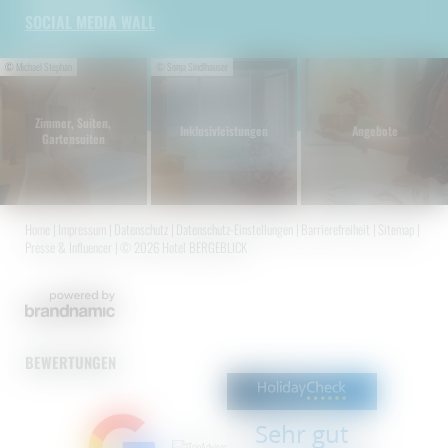
SOCIAL MEDIA WALL
© Michael Stephan
© Sonja Sindlhauser
Zimmer, Suiten,
Inklusivleistungen
Angebote
Gartensuiten
Home
|
Impressum
|
Datenschutz
|
Datenschutz-Einstellungen
|
Barrierefreiheit
|
Sitemap
|
Presse & Influencer
|
© 2026 Hotel BERGEBLICK
BEWERTUNGEN
Sehr gut