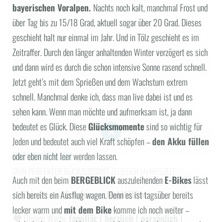
bayerischen Voralpen.
Nachts noch kalt, manchmal Frost und
über Tag bis zu 15/18 Grad, aktuell sogar über 20 Grad. Dieses
geschieht halt nur einmal im Jahr. Und in Tölz geschieht es im
Zeitraffer. Durch den länger anhaltenden Winter verzögert es sich
und dann wird es durch die schon intensive Sonne rasend schnell.
Jetzt geht’s mit dem Sprießen und dem Wachstum extrem
schnell. Manchmal denke ich, dass man live dabei ist und es
sehen kann. Wenn man möchte und aufmerksam ist, ja dann
bedeutet es Glück. Diese
Glücksmomente
sind so wichtig für
Jeden und bedeutet auch viel Kraft schöpfen –
den Akku füllen
DAS BERGEBLICK
oder eben nicht leer werden lassen.
DEIN PERFEKTER RÜCKZUGSORT ZU JEDER JAHRESZEIT:
Auch mit den beim
BERGEBLICK
auszuleihenden
E-Bikes
lässt
💜 Dein Ort zum
Erholen
und
Wohlfühlen
sich bereits ein Ausflug wagen. Denn es ist tagsüber bereits
lecker warm und
mit dem Bike
komme ich noch weiter –
💜
Unsere Werte:
familiär | herzlich | persönlich |
WONACH SUCHEN SIE?