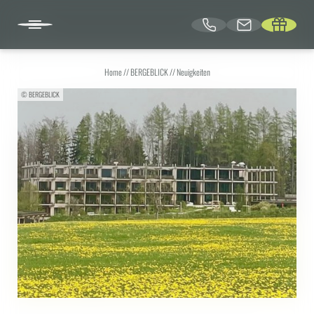
Home
//
BERGEBLICK
//
Neuigkeiten
DE
© BERGEBLICK
BERGEBLICK
Warum ins BERGEBLICK | Awards
BERGEBLICK-Familie
Architektur
Nachhaltigkeit | Natur
Sundowner Lounge | Rooftop-Bar
Tagungen | Seminare
Retreat Location
Neuigkeiten