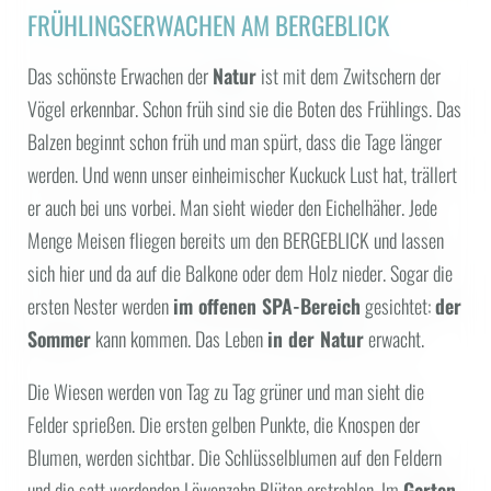
Bilder | Videos
FRÜHLINGSERWACHEN AM BERGEBLICK
Gutscheine
Das schönste Erwachen der
Natur
ist mit dem Zwitschern der
Jobs
Vögel erkennbar. Schon früh sind sie die Boten des Frühlings. Das
Media | Presse
Balzen beginnt schon früh und man spürt, dass die Tage länger
Social Media Wall
werden. Und wenn unser einheimischer Kuckuck Lust hat, trällert
URLAUBSOASE
er auch bei uns vorbei. Man sieht wieder den Eichelhäher. Jede
Menge Meisen fliegen bereits um den BERGEBLICK und lassen
SENSES SPA
sich hier und da auf die Balkone oder dem Holz nieder. Sogar die
ersten Nester werden
im offenen SPA-Bereich
gesichtet:
der
NATURENESS
Sommer
kann kommen. Das Leben
in der Natur
erwacht.
Die Wiesen werden von Tag zu Tag grüner und man sieht die
Felder sprießen. Die ersten gelben Punkte, die Knospen der
Blumen, werden sichtbar. Die Schlüsselblumen auf den Feldern
und die satt werdenden Löwenzahn Blüten erstrahlen. Im
Garten