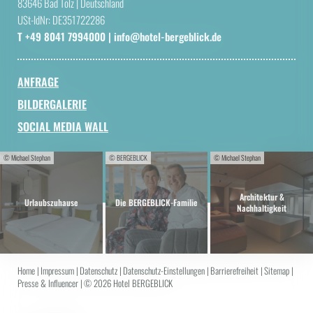
83646 Bad Tölz
|
Deutschland
USt-IdNr: DE351722286
T +49 8041 7994000
|
info@
hotel-bergeblick.
de
ANFRAGE
BILDERGALERIE
SOCIAL MEDIA WALL
© Michael Stephan
© BERGEBLICK
© Michael Stephan
Architektur &
Urlaubszuhause
Die BERGEBLICK-Familie
Nachhaltigkeit
Home
|
Impressum
|
Datenschutz
|
Datenschutz-Einstellungen
|
Barrierefreiheit
|
Sitemap
|
Presse & Influencer
|
© 2026 Hotel BERGEBLICK