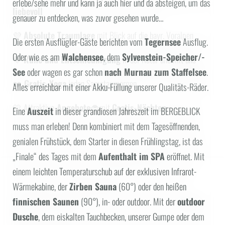
erlebe/sehe mehr und kann ja auch hier und da absteigen, um das
liebevoll
genauer zu entdecken, was zuvor gesehen wurde…
Suchen
💜
Absolute Traumlage
mit Blick auf die bayr. Voralpen
Die ersten Ausflügler-Gäste berichten vom
Tegernsee
Ausflug.
HÄUFIGE SUCHANFRAGEN
Oder wie es am
Walchensee
, dem
Sylvenstein-Speicher/-
💜
Ruhe und Entschleunigung
in der Natur und mit uns
Angebote
Zimmer
See
oder wagen es gar schon
nach Murnau zum Staffelsee
.
❤️
Gratis-Yoga
jeden Samstagmorgen
Alles erreichbar mit einer Akku-Füllung unserer Qualitäts-Räder.
💛 Attraktive-
Angebote
🐞mit
Gratis-Nächten
Eine
Auszeit
in dieser grandiosen Jahreszeit im BERGEBLICK
muss man erleben! Denn kombiniert mit dem Tagesöffnenden,
genialen Frühstück, dem Starter in diesen Frühlingstag, ist das
„Finale“ des Tages mit dem
Aufenthalt im SPA
eröffnet. Mit
einem leichten Temperaturschub auf der exklusiven Infrarot-
Wärmekabine, der
Zirben Sauna
(60°) oder den heißen
finnischen Saunen
(90°), in- oder outdoor. Mit der
outdoor
Dusche
, dem eiskalten Tauchbecken, unserer Gumpe oder dem