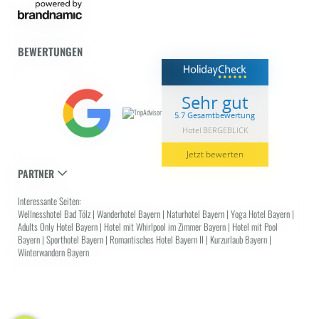
BEWERTUNGEN
Sehr gut
5.7 Gesamtbewertung
Hotel BERGEBLICK
Jetzt bewerten
PARTNER
Interessante Seiten:
Wellnesshotel Bad Tölz
|
Wanderhotel Bayern
|
Naturhotel Bayern
|
Yoga Hotel Bayern
|
Adults Only Hotel Bayern
|
Hotel mit Whirlpool im Zimmer Bayern
|
Hotel mit Pool
Bayern
|
Sporthotel Bayern
|
Romantisches Hotel Bayern II
|
Kurzurlaub Bayern
|
Winterwandern Bayern
Attraktive
ANGEBOTE
mit
Gratis
-
Nächten
limitiert | solange