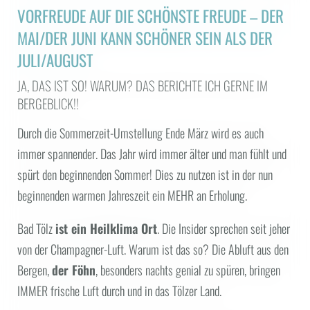
Bilder | Videos
VORFREUDE AUF DIE SCHÖNSTE FREUDE – DER
Gutscheine
MAI/DER JUNI KANN SCHÖNER SEIN ALS DER
Jobs
JULI/AUGUST
Media | Presse
JA, DAS IST SO! WARUM? DAS BERICHTE ICH GERNE IM
Social Media Wall
BERGEBLICK!!
URLAUBSOASE
Durch die Sommerzeit-Umstellung Ende März wird es auch
immer spannender. Das Jahr wird immer älter und man fühlt und
SENSES SPA
spürt den beginnenden Sommer! Dies zu nutzen ist in der nun
beginnenden warmen Jahreszeit ein MEHR an Erholung.
NATURENESS
Bad Tölz
ist ein Heilklima Ort
. Die Insider sprechen seit jeher
von der Champagner-Luft. Warum ist das so? Die Abluft aus den
Bergen,
der Föhn
, besonders nachts genial zu spüren, bringen
IMMER frische Luft durch und in das Tölzer Land.