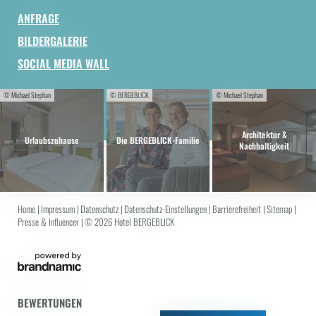
ANFRAGE
BILDERGALERIE
SOCIAL MEDIA WALL
© Michael Stephan
© BERGEBLICK
© Michael Stephan
Architektur &
Urlaubszuhause
Die BERGEBLICK-Familie
Nachhaltigkeit
Home
|
Impressum
|
Datenschutz
|
Datenschutz-Einstellungen
|
Barrierefreiheit
|
Sitemap
|
Presse & Influencer
|
© 2026 Hotel BERGEBLICK
BEWERTUNGEN