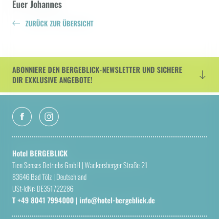
Euer Johannes
ZURÜCK ZUR ÜBERSICHT
ABONNIERE DEN BERGEBLICK-NEWSLETTER UND SICHERE
DIR EXKLUSIVE ANGEBOTE!
Hotel BERGEBLICK
Tien Senses Betriebs GmbH
|
Wackersberger Straße 21
83646 Bad Tölz
|
Deutschland
USt-IdNr: DE351722286
T +49 8041 7994000
|
info@
hotel-bergeblick.
de