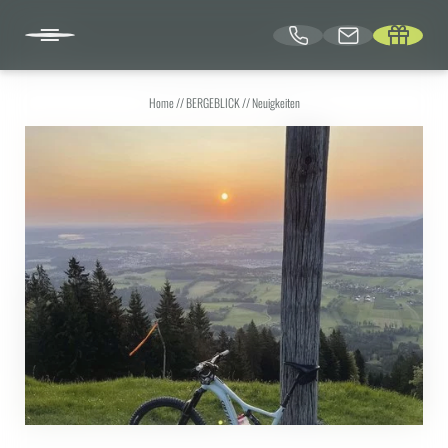
Home
//
BERGEBLICK
//
Neuigkeiten
DE
BERGEBLICK
Warum ins BERGEBLICK | Awards
BERGEBLICK-Familie
Architektur
Nachhaltigkeit | Natur
Sundowner Lounge | Rooftop-Bar
Tagungen | Seminare
Retreat Location
Neuigkeiten