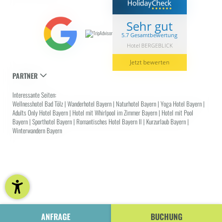
Sehr gut
5.7 Gesamtbewertung
Hotel BERGEBLICK
Jetzt bewerten
PARTNER
Interessante Seiten:
Wellnesshotel Bad Tölz
|
Wanderhotel Bayern
|
Naturhotel Bayern
|
Yoga Hotel Bayern
|
Adults Only Hotel Bayern
|
Hotel mit Whirlpool im Zimmer Bayern
|
Hotel mit Pool
Bayern
|
Sporthotel Bayern
|
Romantisches Hotel Bayern II
|
Kurzurlaub Bayern
|
Winterwandern Bayern
Attraktive
ANGEBOTE
mit
Gratis
-
Nächten
limitiert | solange
Vorrat reicht
.🖤.
ANFRAGE
BUCHUNG