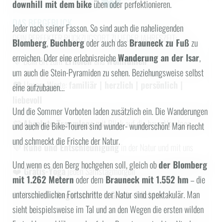
downhill mit dem
bike
üben oder perfektionieren.
DAS BERGEBLICK
Jeder nach seiner Fasson. So sind auch die naheliegenden
DEIN PERFEKTER RÜCKZUGSORT ZU JEDER JAHRESZEIT:
Blomberg
,
Buchberg
oder auch das
Brauneck zu Fuß
zu
erreichen. Oder eine erlebnisreiche
Wanderung an der Isar
,
💜 Dein Ort zum
Erholen
und
Wohlfühlen
um auch die Stein-Pyramiden zu sehen. Beziehungsweise selbst
💜
Unsere Werte:
familiär | herzlich | persönlich |
WONACH SUCHEN SIE?
eine aufzubauen…
liebevoll
Und die Sommer Vorboten laden zusätzlich ein. Die Wanderungen
Suchen
💜
Absolute Traumlage
mit Blick auf die bayr. Voralpen
und auch die Bike-Touren sind wunder- wunderschön! Man riecht
HÄUFIGE SUCHANFRAGEN
und schmeckt die Frische der Natur.
💜
Ruhe und Entschleunigung
in der Natur und mit uns
Angebote
Zimmer
Und wenn es den Berg hochgehen soll, gleich ob
der Blomberg
❤️
Gratis-Yoga
jeden Samstagmorgen
mit 1.262 Metern
oder dem
Brauneck mit 1.552 hm
– die
unterschiedlichen Fortschritte der Natur sind spektakulär. Man
💛 Attraktive-
Angebote
🐞mit
Gratis-Nächten
sieht beispielsweise im Tal und an den Wegen die ersten wilden