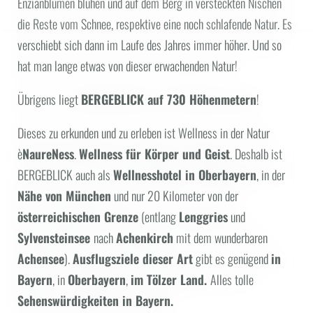
Enzianblumen blühen und auf dem Berg in versteckten Nischen
die Reste vom Schnee, respektive eine noch schlafende Natur. Es
verschiebt sich dann im Laufe des Jahres immer höher. Und so
hat man lange etwas von dieser erwachenden Natur!
Übrigens liegt
BERGEBLICK auf 730 Höhenmetern
!
Dieses zu erkunden und zu erleben ist Wellness in der Natur
è
NaureNess
.
Wellness für Körper und Geist
. Deshalb ist
BERGEBLICK auch als
Wellnesshotel in Oberbayern
, in der
Nähe von München
und nur 20 Kilometer von der
österreichischen Grenze
(entlang
Lenggries
und
Sylvensteinsee
nach
Achenkirch
mit dem wunderbaren
Achensee
).
Ausflugsziele dieser Art
gibt es genügend
in
Bayern
, in
Oberbayern
,
im Tölzer Land.
Alles tolle
Sehenswürdigkeiten in Bayern.