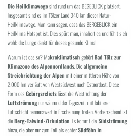
Die Heilklimawege
sind rund um das BEGEBLICK platziert.
Insgesamt sind es im Tölzer Land 340 km dieser Natur-
Heilklimawege. Man kann sagen, dass das BERGEBLICK ein
Heilklima Hotspot ist. Dies spürt man, inhaliert es und fühlt sich
wohl; die Lunge dankt für dieses gesunde Klima!
Warum ist das so? Ma
kroklimatisch
gehört
Bad Tölz zur
Klimazone des Alpennordlands
. Die
allgemeine
Streichrichtung
der Alpen
mit einer mittleren Höhe von
2.000 hm verläuft von Westsüdwest nach Ostnordost. Diese
Form des
Gebirgsreliefs
lässt die Westrichtung der
Luftströmung
nur während der Tageszeit mit labilerer
Luftschicht nennenswert in Erscheinung treten. Vorherrschend ist
die
Berg-Talwind-Zirkulation
. Es kommt die
Südströmung
hinzu, die aber nur zum Teil als echter
Südföhn in