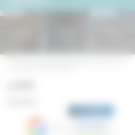
© Michael Stephan
© Peter von Felbert
Urlaubsoase
SENSES Spa
Natureness
Home
|
Impressum
|
Datenschutz
|
Datenschutz-Einstellungen
|
Barrierefreiheit
|
Sitemap
|
Presse & Influencer
|
© 2026 Hotel BERGEBLICK
BEWERTUNGEN
Sehr gut
5.7 Gesamtbewertung