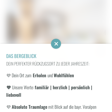
DAS BERGEBLICK
DEIN PERFEKTER RÜCKZUGSORT ZU JEDER JAHRESZEIT:
💜 Dein Ort zum
Erholen
und
Wohlfühlen
Balkon
Safe
💜
Unsere Werte:
familiär | herzlich | persönlich |
WONACH SUCHEN SIE?
Separates WC
liebevoll
WLAN
Suchen
Haarföhn
💜
Absolute Traumlage
mit Blick auf die bayr. Voralpen
Doppelbett (Kingsize)