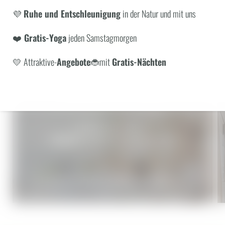
HÄUFIGE SUCHANFRAGEN
Begehbare Erlebnisdusche
💜
Ruhe und Entschleunigung
in der Natur und mit uns
Flatscreen-TV
Angebote
Zimmer
❤️
Gratis-Yoga
jeden Samstagmorgen
ANFRAGE
BUCHUNG
💛 Attraktive-
Angebote
🐞mit
Gratis-Nächten
ZURÜCK ZUR ÜBERSICHT
WEITERE ZIMMER
© Sonja Sindlhauser
© 
JUNIOR SUITE - DELUXE
199,00 €
ab
pro Person
inkl. Frühstück (täglich inklusive)
1–2 Personen
|
38 m² + 5 m² Balkon | Special: Badewanne