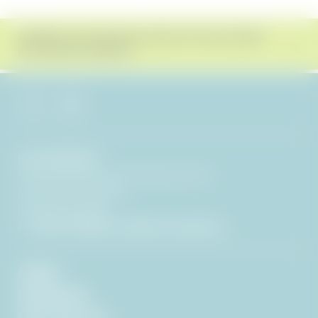
ABONNIERE DEN BERGEBLICK-NEWSLETTER UND SICHERE
DIR EXKLUSIVE ANGEBOTE!
Hotel BERGEBLICK
Tien Senses Betriebs GmbH
|
Wackersberger Straße 21
83646 Bad Tölz
|
Deutschland
USt-IdNr: DE351722286
T +49 8041 7994000
|
info@
hotel-bergeblick.
de
ANFRAGE
BILDERGALERIE
SOCIAL MEDIA WALL