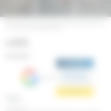
Home
|
Impressum
|
Datenschutz
|
Datenschutz-Einstellungen
|
Barrierefreiheit
|
Sitemap
|
Presse & Influencer
|
© 2026 Hotel BERGEBLICK
BEWERTUNGEN
Sehr gut
5.7 Gesamtbewertung
Hotel BERGEBLICK
Jetzt bewerten
PARTNER
Interessante Seiten: