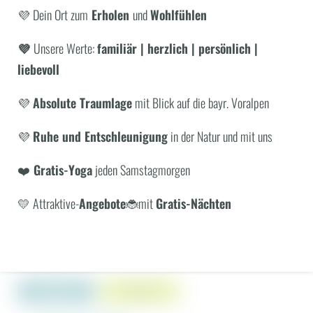
💜 Dein Ort zum
Erholen
und
Wohlfühlen
💜
Unsere Werte:
familiär | herzlich | persönlich |
WONACH SUCHEN SIE?
liebevoll
Suchen
💜
Absolute Traumlage
mit Blick auf die bayr. Voralpen
große Badewanne
HÄUFIGE SUCHANFRAGEN
Balkon
💜
Ruhe und Entschleunigung
in der Natur und mit uns
Safe
Angebote
Zimmer
Separates WC
❤️
Gratis-Yoga
jeden Samstagmorgen
WLAN
Haarföhn
💛 Attraktive-
Angebote
🐞mit
Gratis-Nächten
Doppelbett (Kingsize)
Garagenplatz
Begehbare Erlebnisdusche
Flatscreen-TV
ANFRAGE
BUCHUNG