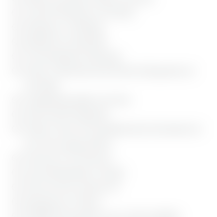
Living SPA Rainshower von Herzbach
Naturgenuss in Vollendung
Badewanne mit Schaumbad
Zimmerarchitektur die überzeugt
Sonnen- & Blickschutz durch herrliche Außengardinen auf
dem Balkon
Verdunkelungsvorhänge in der Suite
ADA Kosmetik Pflegeartikel
Wellness-Tasche mit Kuschelbademantel und Saunatuch auf
dem Zimmer (gegen Kaution)
Flatscreen-TV mit Chromcast
Safe und Kofferablage im Schrank
Föhn in der Suite, separates WC
Bettwäsche zum Träumen
GRANDER Wasserkaraffe, stets am Hahn nachfüllbar