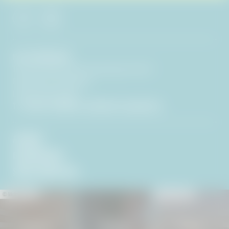
Hotel BERGEBLICK
Tien Senses Betriebs GmbH
|
Wackersberger Straße 21
83646 Bad Tölz
|
Deutschland
USt-IdNr: DE351722286
T +49 8041 7994000
|
info@
hotel-bergeblick.
de
ANFRAGE
BILDERGALERIE
SOCIAL MEDIA WALL
© Michael Stephan
© Peter von Felbert
Urlaubsoase
SENSES Spa
Natureness